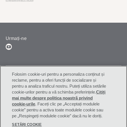
Urmați-ne
Youtube (opens in new window)
(opens in new window)
(opens in new window)
Confidenţialitate
Cookies
Folosim cookie-uri pentru a personaliza conținut și
reclame, pentru a oferi funcții de socializare și
(opens in new window)
(opens in new window)
Juridic
Nutritie
pentru a analiza traficul nostru. Puteți utiliza setările
cookie-urilor pentru a vă schimba preferințele.
Citiți
(opens in new win
Contactează-ne
Promisiunea noastră
mai multe despre politica noastră privind
(opens in new window)
Accesibilitate
Setări cookie
cookie-urile
(opens in a new tab)
. Faceți clic pe „Acceptați modulele
cookie” pentru a activa toate modulele cookie sau
(opens in new window)
Cariere
pe „Respingeți modulele cookie” dacă nu le doriți.
SETĂRI COOKIE