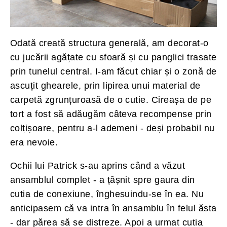
Odată creată structura generală, am decorat-o
cu jucării agățate cu sfoară și cu panglici trasate
prin tunelul central. I-am făcut chiar și o zonă de
ascuțit ghearele, prin lipirea unui material de
carpetă zgrunțuroasă de o cutie. Cireașa de pe
tort a fost să adăugăm câteva recompense prin
colțișoare, pentru a-l ademeni - deși probabil nu
era nevoie.
Ochii lui Patrick s-au aprins când a văzut
ansamblul complet - a țâșnit spre gaura din
cutia de conexiune, înghesuindu-se în ea. Nu
anticipasem că va intra în ansamblu în felul ăsta
- dar părea să se distreze. Apoi a urmat cutia