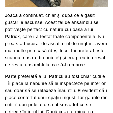
Joaca a continuat, chiar și după ce a găsit
gustările ascunse. Acest fel de ansamblu se
potrivește perfect cu natura curioasă a lui
Patrick, care i-a testat toate componentele. Nu
prea s-a bucurat de ascuțitorul de unghii - avem
mai multe prin casă (deși locul lui preferat este
scaunul nostru din nuiele!) și era prea interesat
de restul ansamblului ca să-l remarce.
Parte preferată a lui Patrick au fost chiar cutiile
- îi place la nebunie să le inspecteze pe interior
sau doar să se relaxeze înăuntru. E evident că-i
place confortul unui spațiu îngust. Iar găurile din
cutii îi dau prilejul de a observa tot ce se
petrece în jurul lui. După ce-a terminat cu