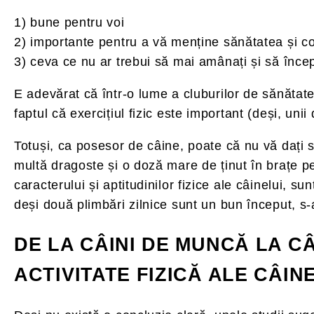
1) bune pentru voi
2) importante pentru a vă menține sănătatea și con
3) ceva ce nu ar trebui să mai amânați și să încep
E adevărat că într-o lume a cluburilor de sănătate
faptul că exercițiul fizic este important (deși, un
Totuși, ca posesor de câine, poate că nu vă dați sea
multă dragoste și o doză mare de ținut în brațe pe 
caracterului și aptitudinilor fizice ale câinelui, su
deși două plimbări zilnice sunt un bun început, s-a
DE LA CÂINI DE MUNCĂ LA C
ACTIVITATE FIZICĂ ALE CÂIN