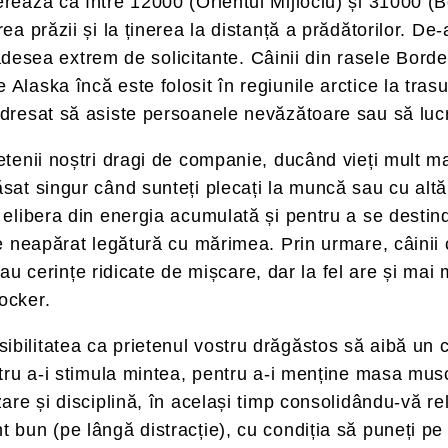
erează că între 12000 (Orientul Mijlociu) și 31000 (Be
ea prăzii și la ținerea la distanță a prădătorilor. De-
e, adesea extrem de solicitante. Câinii din rasele Bord
Alaska încă este folosit în regiunile arctice la trasu
 dresat să asiste persoanele nevăzătoare sau să lucre
ietenii noștri dragi de companie, ducând vieți mult 
sat singur când sunteți plecați la muncă sau cu altă t
a elibera din energia acumulată și pentru a se destin
re neapărat legătură cu mărimea. Prin urmare, câinii 
erințe ridicate de mișcare, dar la fel are și mai mi
ocker.
ibilitatea ca prietenul vostru drăgăstos să aibă un 
entru a-i stimula mintea, pentru a-i menține masa mus
are și disciplină, în același timp consolidându-vă relaț
bun (pe lângă distracție), cu condiția să puneți pe pr