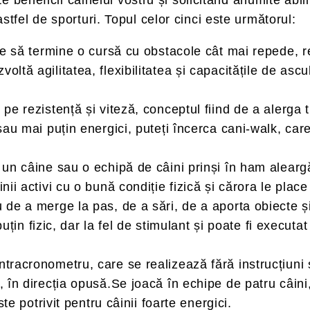
tfel de sporturi. Topul celor cinci este următorul:
uie să termine o cursă cu obstacole cât mai repede, 
tă agilitatea, flexibilitatea și capacitățile de ascul
 pe rezistență și viteză, conceptul fiind de a alerga 
sau mai puțin energici, puteți încerca cani-walk, care
 un câine sau o echipă de câini prinși în ham aleargă 
ii activi cu o bună condiție fizică și cărora le place
u de a merge la pas, de a sări, de a aporta obiecte și 
i puțin fizic, dar la fel de stimulant și poate fi exe
racronometru, care se realizează fără instrucțiuni și
 în direcția opusă.Se joacă în echipe de patru câini, 
ste potrivit pentru câinii foarte energici.