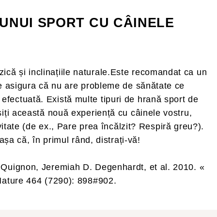
 UNUI SPORT CU CÂINELE
fizică și inclinațiile naturale.Este recomandat ca un
 se asigura că nu are probleme de sănătate ce
te efectuată. Există multe tipuri de hrană sport de
șiți această nouă experiență cu câinele vostru,
vitate (de ex., Pare prea încălzit? Respiră greu?).
așa că, în primul rând, distrați-vă!
e Quignon, Jeremiah D. Degenhardt, et al. 2010. «
ature 464 (7290): 898#902.