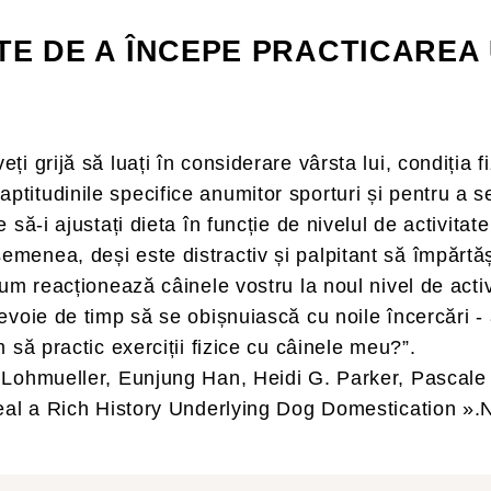
NTE DE A ÎNCEPE PRACTICAREA
ți grijă să luați în considerare vârsta lui, condiția 
aptitudinile specifice anumitor sporturi și pentru a
e să-i ajustați dieta în funcție de nivelul de activita
emenea, deși este distractiv și palpitant să împărtă
 cum reacționează câinele vostru la noul nivel de acti
nevoie de timp să se obișnuiască cu noile încercări - 
m să practic exerciții fizice cu câinele meu?”.
E. Lohmueller, Eunjung Han, Heidi G. Parker, Pascal
 a Rich History Underlying Dog Domestication ».N