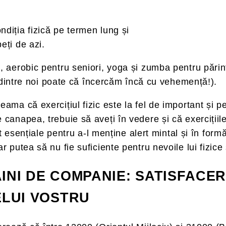
diția fizică pe termen lung și
eți de azi.
, aerobic pentru seniori, yoga și zumba pentru părinți
ii dintre noi poate că încercăm încă cu vehemență!).
ma că exercițiul fizic este la fel de important și pent
canapea, trebuie să aveți în vedere și că exercițiile
nt esențiale pentru a-l menține alert mintal și în form
r putea să nu fie suficiente pentru nevoile lui fizice 
ÂINI DE COMPANIE: SATISFACE
ELUI VOSTRU