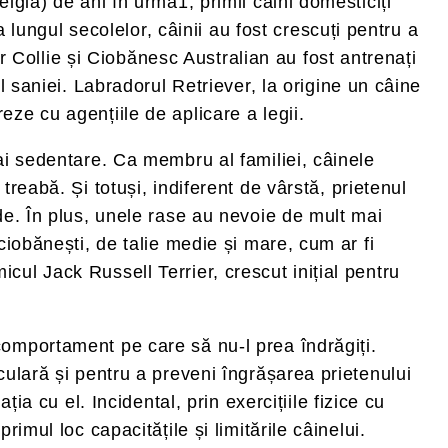
lgia) de ani în urmă1, primii câini domesticiți
a lungul secolelor, câinii au fost crescuți pentru a
er Collie și Ciobănesc Australian au fost antrenați
l saniei. Labradorul Retriever, la origine un câine
ze cu agențiile de aplicare a legii.
mai sedentare. Ca membru al familiei, câinele
reabă. Și totuși, indiferent de vârstă, prietenul
de. În plus, unele rase au nevoie de mult mai
ciobănești, de talie medie și mare, cum ar fi
cul Jack Russell Terrier, crescut inițial pentru
comportament pe care să nu-l prea îndrăgiți.
culară și pentru a preveni îngrășarea prietenului
ia cu el. Incidental, prin exercițiile fizice cu
imul loc capacitățile și limitările câinelui.