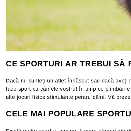
CE SPORTURI AR TREBUI SĂ 
Dacă nu sunteți un atlet înnăscut sau dacă aveți re
face sport cu câinele vostru! În timp ce plimbările
alte jocuri fizice stimulante pentru câini. Vă prez
CELE MAI POPULARE SPORTU
Există multe sporturi canine, fiecare oferind diferit