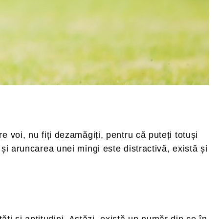
 voi, nu fiți dezamăgiți, pentru că puteți totuși
și aruncarea unei mingi este distractivă, există și
tăți și aptitudini. Astăzi, există un număr din ce în