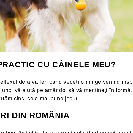
PRACTIC CU CÂINELE MEU?
flexul de a vă feri când vedeți o minge venind înspre
 lungi vă ajută pe amândoi să vă mențineți în formă, 
entăm cinci cele mai bune jocuri.
RI DIN ROMÂNIA
e beneficii câinelui vostru și solicitând anumite abili