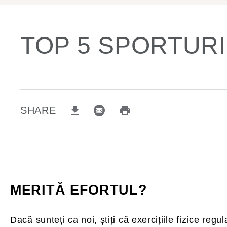
TOP 5 SPORTURI
SHARE
email (opens in new window)
Print (opens in same window)
Download (opens in new window)
MERITĂ EFORTUL?
Dacă sunteți ca noi, știți că exercițiile fizice regul