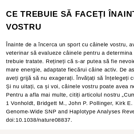
CE TREBUIE SĂ FACEȚI ÎNAI
VOSTRU
Înainte de a încerca un sport cu câinele vostru, ave
veterinar să evalueze câinele pentru a determina 
trebuie tratate. Rețineți că s-ar putea să fie nevoi
mare energie, adaptate fiecărui câine activ. De as
aveți grijă să nu exagerați. Învățați să înțelegeți
Și nu uitați, ca și voi, câinele vostru poate avea 
Pentru a afla mai multe, citiți articolul nostru „Cu
1 Vonholdt, Bridgett M., John P. Pollinger, Kirk 
Genome-Wide SNP and Haplotype Analyses Reveal
doi:10.1038/nature08837.