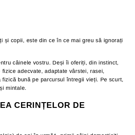
 și copii, este din ce în ce mai greu să ignorați
ru câinele vostru. Deși îi oferiți, din instinct,
 fizice adecvate, adaptate vârstei, rasei,
ă fizică bună pe parcursul întregii vieți. Pe scurt,
și mintale.
REA CERINȚELOR DE