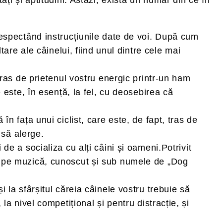
respectând instrucțiunile date de voi. După cum
tare ale câinelui, fiind unul dintre cele mai
tras de prietenul vostru energic printr-un ham
 este, în esență, la fel, cu deosebirea că
în fața unui ciclist, care este, de fapt, tras de
 să alerge.
de a socializa cu alți câini și oameni.Potrivit
cutat pe muzică, cunoscut și sub numele de „Dog
 la sfârșitul căreia câinele vostru trebuie să
la nivel competițional și pentru distracție, și