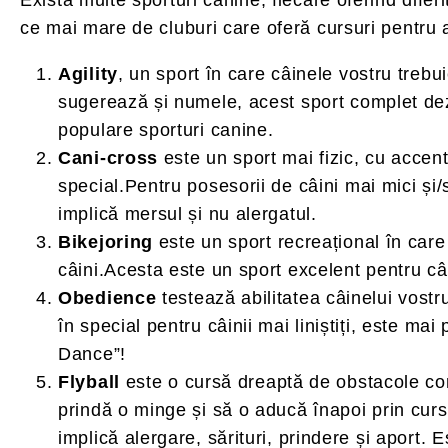
ce mai mare de cluburi care oferă cursuri pentru as
Agility
, un sport în care câinele vostru treb
sugerează și numele, acest sport complet dezvol
populare sporturi canine.
Cani-cross
este un sport mai fizic, cu accent
special.Pentru posesorii de câini mai mici și/
implică mersul și nu alergatul.
Bikejoring
este un sport recreațional în care
câini.Acesta este un sport excelent pentru câin
Obedience
testează abilitatea câinelui vostr
în special pentru câinii mai liniștiți, este ma
Dance”!
Flyball
este o cursă dreaptă de obstacole cont
prindă o minge și să o aducă înapoi prin curs,
implică alergare, sărituri, prindere și aport. E