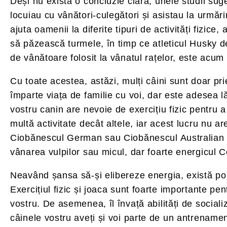
Deși nu există o concluzie clară, unele studii sug
locuiau cu vânători-culegători și asistau la urmărir
ajuta oamenii la diferite tipuri de activități fizic
să păzească turmele, în timp ce atleticul Husky de 
de vânătoare folosit la vânatul rațelor, este acum
Cu toate acestea, astăzi, mulți câini sunt doar pr
împarte viața de familie cu voi, dar este adesea lă
vostru canin are nevoie de exercițiu fizic pentru 
multă activitate decât altele, iar acest lucru nu a
Ciobănescul German sau Ciobănescul Australian au c
vânarea vulpilor sau micul, dar foarte energicul C
Neavând șansa să-și elibereze energia, există pos
Exercițiul fizic și joaca sunt foarte importante p
vostru. De asemenea, îl învață abilități de socializ
câinele vostru aveți și voi parte de un antrenament 