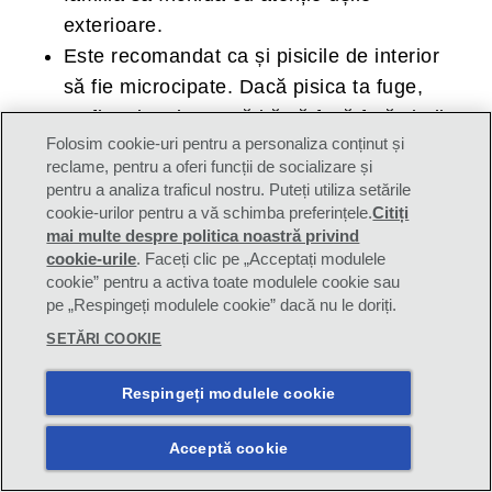
exterioare.
Este recomandat ca și pisicile de interior
să fie microcipate. Dacă pisica ta fuge,
va fi mai puțin pregătită să facă față vieții
Folosim cookie-uri pentru a personaliza conținut și
în aer liber; prin microcipare, îți va fi mult
reclame, pentru a oferi funcții de socializare și
mai ușor să-ți găsești pisica după o astfel
pentru a analiza traficul nostru. Puteți utiliza setările
de experiență.
cookie-urilor pentru a vă schimba preferințele.
Citiți
mai multe despre politica noastră privind
Elimină toate plantele de interior care ar
cookie-urile
(opens in a new tab)
. Faceți clic pe „Acceptați modulele
putea fi toxice și creează, în schimb, o
cookie” pentru a activa toate modulele cookie sau
grădină de interior adecvată pentru pisici,
pe „Respingeți modulele cookie” dacă nu le doriți.
pe care pisica ta să o poată explora în
SETĂRI COOKIE
voie. Joacă-te cu pisica ta cât mai des cu
putință. Există o mulțime de jucării
Respingeți modulele cookie
amuzante pentru pisici. Sau te poți distra
Acceptă cookie
confecționând jucăriile tu însuți.