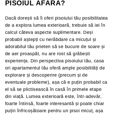
PISOIUL AFARĂ?
Dacă dorești să îi oferi pisoiului tău posibilitatea
de a explora lumea exterioară, trebuie să iei în
calcul câteva aspecte suplimentare. Deși
probabil aștepți cu nerăbdare ca micuțul și
adorabilul tău prieten să se bucure de soare și
de aer proaspăt, nu are rost să grăbești
experiența. Din perspectiva pisoiului tău, casa
ori apartamentul tău oferă ample posibilități de
explorare și descoperire (precum și de
eventuale probleme), așa că e puțin probabil ca
el să se plictisească în casă în primele etape
din viață. Lumea exterioară este, într-adevăr,
foarte întinsă, foarte interesantă și poate chiar
puțin înfricoșătoare pentru un pisoi micuț, așa