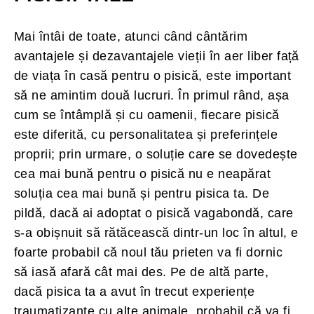
Mai întâi de toate, atunci când cântărim
avantajele și dezavantajele vieții în aer liber față
de viața în casă pentru o pisică, este important
să ne amintim două lucruri. În primul rând, așa
cum se întâmplă și cu oamenii, fiecare pisică
este diferită, cu personalitatea și preferințele
proprii; prin urmare, o soluție care se dovedește
cea mai bună pentru o pisică nu e neapărat
soluția cea mai bună și pentru pisica ta. De
pildă, dacă ai adoptat o pisică vagabondă, care
s-a obișnuit să rătăcească dintr-un loc în altul, e
foarte probabil că noul tău prieten va fi dornic
să iasă afară cât mai des. Pe de altă parte,
dacă pisica ta a avut în trecut experiențe
traumatizante cu alte animale, probabil că va fi