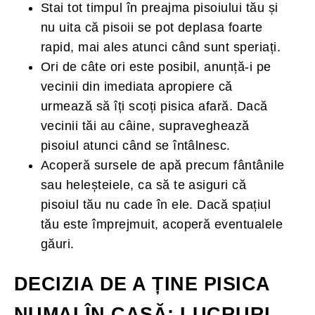
Stai tot timpul în preajma pisoiului tău și
nu uita că pisoii se pot deplasa foarte
rapid, mai ales atunci când sunt speriați.
Ori de câte ori este posibil, anunță-i pe
vecinii din imediata apropiere că
urmează să îți scoți pisica afară. Dacă
vecinii tăi au câine, supraveghează
pisoiul atunci când se întâlnesc.
Acoperă sursele de apă precum fântânile
sau heleșteiele, ca să te asiguri că
pisoiul tău nu cade în ele. Dacă spațiul
tău este împrejmuit, acoperă eventualele
găuri.
DECIZIA DE A ȚINE PISICA
NUMAI ÎN CASĂ: LUCRURI