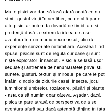
Multe pisici vor dori să iasă afară odată ce au
simțit gustul vieții în aer liber; pe de altă parte,
alte pisici ar putea da dovadă de timiditate și
prudență dusă la extrem la ideea de a se
aventura într-un mediu necunoscut, plin de
experiențe senzoriale nefamiliare. Acestea fiind
spuse, pisicile sunt de regulă curioase și sunt
niște exploratori înnăscuți. Pisicile se lasă ușor
seduse și antrenate de nenumăratele priveliști,
sunete, gusturi, texturi și mirosuri pe care le pot
întâlni dincolo de zidurile casei: insecte, jocul
luminilor și umbrelor, rozătoare, păsări și plante
- asta ca să numim doar câteva. Așadar, dacă
pisica ta pare atrasă de perspectiva de a se
aventura afară sau dacă așteaptă tânjind în fața