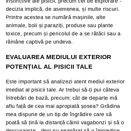
instinctive ale pisicii, precum cel de explorare -
decizia implică, de asemenea, și multe riscuri.
Printre acestea se numără mașinile, alte
animale, boli și paraziți, produse sau plante
toxice, precum și pericolul de a se rătăci sau a
rămâne captivă pe undeva.
EVALUAREA MEDIULUI EXTERIOR
POTENȚIAL AL PISICII TALE
Este important să analizezi atent mediul exterior
imediat al pisicii tale. Ar trebui să-ți pui câteva
întrebări de bază, precum: cât de departe mă
aflu față de cea mai apropiată șosea? Grădina
mea dispune de un tip de îngrădire care să
poată să țină la distanță câinii vagabonzi și să o
descurajeze - deși nu neapărat să o împiedice -