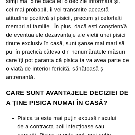
simți mai bine dacă iei o decizie informată și,
cel mai probabil, îi vei transmite această
atitudine pozitivă și pisicii, precum și celorlalți
membri ai familiei. În plus, dacă ești conștient/ă
de eventualele dezavantaje ale vieții unei pisici
ținute exclusiv în casă, sunt șanse mai mari să
pui în practică câteva din nenumăratele măsuri
care îți pot garanta că pisica ta va avea parte de
o viață de interior fericită, sănătoasă și
antrenantă.
CARE SUNT AVANTAJELE DECIZIEI DE
A ȚINE PISICA NUMAI ÎN CASĂ?
Pisica ta este mai puțin expusă riscului
de a contracta boli infecțioase sau
paraziți. Pisica ta este mult mai puțin