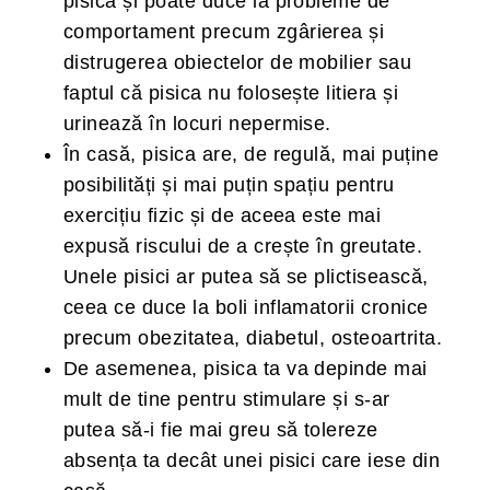
pisica și poate duce la probleme de
comportament precum zgârierea și
distrugerea obiectelor de mobilier sau
faptul că pisica nu folosește litiera și
urinează în locuri nepermise.
În casă, pisica are, de regulă, mai puține
posibilități și mai puțin spațiu pentru
exercițiu fizic și de aceea este mai
expusă riscului de a crește în greutate.
Unele pisici ar putea să se plictisească,
ceea ce duce la boli inflamatorii cronice
precum obezitatea, diabetul, osteoartrita.
De asemenea, pisica ta va depinde mai
mult de tine pentru stimulare și s-ar
putea să-i fie mai greu să tolereze
absența ta decât unei pisici care iese din