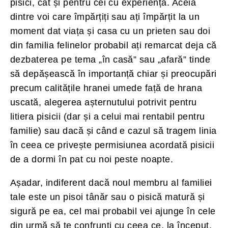
pisici, cât și pentru cei cu experiență. Aceia
dintre voi care împărțiți sau ați împărțit la un
moment dat viața și casa cu un prieten sau doi
din familia felinelor probabil ați remarcat deja că
dezbaterea pe tema „în casă” sau „afară” tinde
să depășească în importanță chiar și preocupări
precum calitățile hranei umede față de hrana
uscată, alegerea așternutului potrivit pentru
litiera pisicii (dar și a celui mai rentabil pentru
familie) sau dacă și când e cazul să tragem linia
în ceea ce privește permisiunea acordată pisicii
de a dormi în pat cu noi peste noapte.
Așadar, indiferent dacă noul membru al familiei
tale este un pisoi tânăr sau o pisică matură și
sigură pe ea, cel mai probabil vei ajunge în cele
din urmă să te confrunți cu ceea ce, la început,